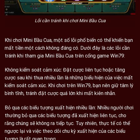
Lỗi cần tránh khi chơi Mini Bầu Cua
Khi chơi Mini Bầu Cua, một số lỗi phổ biến có thể khiến bạn
mất tiền một cách không đáng có. Dưới đây là các lỗi cần
tránh khi tham gia Mini Bầu Cua trên cổng game Win79:
Không kiểm soát cảm xúc: Đặt cược liên tục hoặc tăng
cược sau khi thua nhiều lần là những biểu hiện của việc mất
kiểm soát cảm xúc. Khi chơi trên Win79, bạn nên giữ tâm lý
bình tĩnh, tránh đặt cược quá lớn khi mất kiên nhẫn.
Bỏ qua các biểu tượng xuất hiện nhiều lần: Nhiều người chơi
thường bỏ qua các biểu tượng đã xuất hiện liên tục, cho
rằng chúng sẽ không ra tiếp tục. Tuy nhiên, thực tế có thể
ngược lại và việc theo dõi chu kỳ xuất hiện của các biểu
tượng là rất quan trọng.