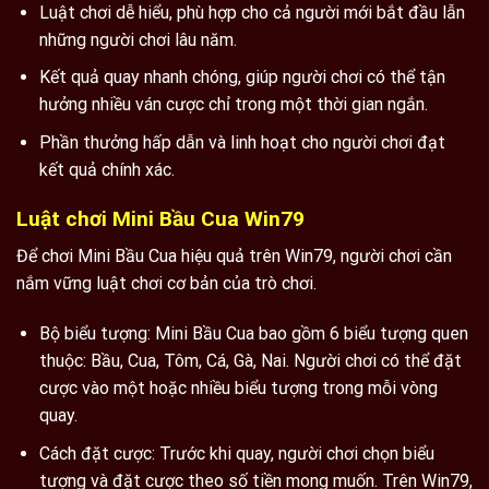
Luật chơi dễ hiểu, phù hợp cho cả người mới bắt đầu lẫn
những người chơi lâu năm.
Kết quả quay nhanh chóng, giúp người chơi có thể tận
hưởng nhiều ván cược chỉ trong một thời gian ngắn.
Phần thưởng hấp dẫn và linh hoạt cho người chơi đạt
kết quả chính xác.
Luật chơi Mini Bầu Cua Win79
Để chơi Mini Bầu Cua hiệu quả trên Win79, người chơi cần
nắm vững luật chơi cơ bản của trò chơi.
Bộ biểu tượng: Mini Bầu Cua bao gồm 6 biểu tượng quen
thuộc: Bầu, Cua, Tôm, Cá, Gà, Nai. Người chơi có thể đặt
cược vào một hoặc nhiều biểu tượng trong mỗi vòng
quay.
Cách đặt cược: Trước khi quay, người chơi chọn biểu
tượng và đặt cược theo số tiền mong muốn. Trên Win79,