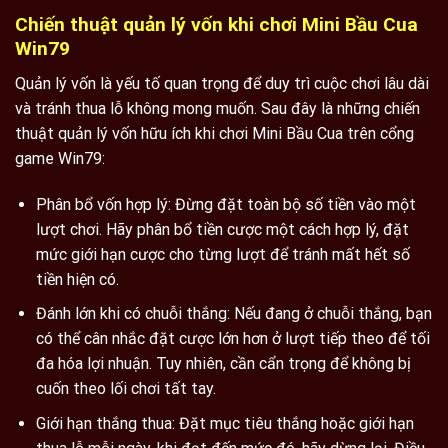
Chiến thuật quản lý vốn khi chơi Mini Bầu Cua
Win79
Quản lý vốn là yếu tố quan trọng để duy trì cuộc chơi lâu dài
và tránh thua lỗ không mong muốn. Sau đây là những chiến
thuật quản lý vốn hữu ích khi chơi Mini Bầu Cua trên cổng
game Win79:
Phân bổ vốn hợp lý: Đừng đặt toàn bộ số tiền vào một
lượt chơi. Hãy phân bổ tiền cược một cách hợp lý, đặt
mức giới hạn cược cho từng lượt để tránh mất hết số
tiền hiện có.
Đánh lớn khi có chuỗi thắng: Nếu đang ở chuỗi thắng, bạn
có thể cân nhắc đặt cược lớn hơn ở lượt tiếp theo để tối
đa hóa lợi nhuận. Tuy nhiên, cần cẩn trọng để không bị
cuốn theo lối chơi tất tay.
Giới hạn thắng thua: Đặt mục tiêu thắng hoặc giới hạn