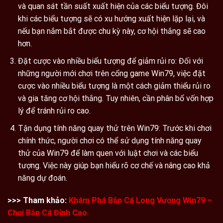
và quan sát tần suất xuất hiện của các biểu tượng. Đôi
khi các biểu tượng sẽ có xu hướng xuất hiện lặp lại, và
nếu bạn nắm bắt được chu kỳ này, cơ hội thắng sẽ cao
hơn.
Đặt cược vào nhiều biểu tượng để giảm rủi ro: Đối với
những người mới chơi trên cổng game Win79, việc đặt
cược vào nhiều biểu tượng là một cách giảm thiểu rủi ro
và gia tăng cơ hội thắng. Tuy nhiên, cần phân bổ vốn hợp
lý để tránh rủi ro cao.
Tận dụng tính năng quay thử trên Win79: Trước khi chơi
chính thức, người chơi có thể sử dụng tính năng quay
thử của Win79 để làm quen với luật chơi và các biểu
tượng. Việc này giúp bạn hiểu rõ cơ chế và nâng cao khả
năng dự đoán.
>>> Tham khảo:
Khám Phá Bắn Cá Long Vương Win79 –
Chơi Bắn Cá Đỉnh Cao