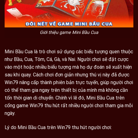
Giới thiệu game Mini Bầu Cua
Mini Bầu Cua là trò chơi sử dụng các biểu tượng quen thuộc
như Bầu, Cua, Tôm, Cá, Gà, và Nai. Người chơi sẽ đặt cược
vào một hoặc nhiều biểu tượng mà họ dự đoán sẽ xuất hiện
sau khi quay. Cách chơi đơn giản nhưng thú vị này đã được
Win79 nâng cấp thành phiên bản trực tuyến, giúp người chơi
có thể tham gia ngay trên thiết bị của mình mà không cần
tốn thời gian di chuyển. Chính vì lẽ đó, Mini Bầu Cua trên
cổng game Win79 thu hút rất nhiều người chơi tham gia mỗi
ngày.
Lý do Mini Bầu Cua trên Win79 thu hút người chơi: