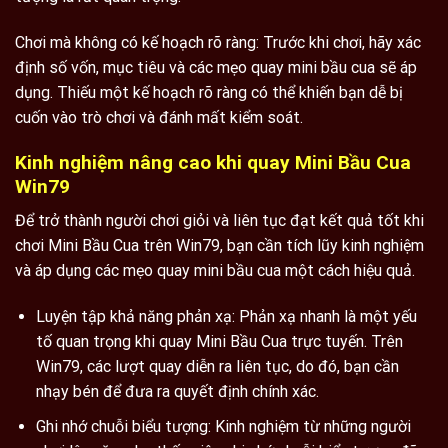
Chơi mà không có kế hoạch rõ ràng: Trước khi chơi, hãy xác
định số vốn, mục tiêu và các mẹo quay mini bầu cua sẽ áp
dụng. Thiếu một kế hoạch rõ ràng có thể khiến bạn dễ bị
cuốn vào trò chơi và đánh mất kiểm soát.
Kinh nghiệm nâng cao khi quay Mini Bầu Cua
Win79
Để trở thành người chơi giỏi và liên tục đạt kết quả tốt khi
chơi Mini Bầu Cua trên Win79, bạn cần tích lũy kinh nghiệm
và áp dụng các mẹo quay mini bầu cua một cách hiệu quả.
Luyện tập khả năng phản xạ: Phản xạ nhanh là một yếu
tố quan trọng khi quay Mini Bầu Cua trực tuyến. Trên
Win79, các lượt quay diễn ra liên tục, do đó, bạn cần
nhạy bén để đưa ra quyết định chính xác.
Ghi nhớ chuỗi biểu tượng: Kinh nghiệm từ những người