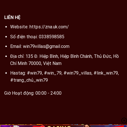
LIÊN HỆ
Website: https://zna.uk.com/
Số điện thoại: 0338598585
Email:
win79villas@gmail.com
Địa chỉ: 135 Đ. Hiệp Bình, Hiệp Bình Chánh, Thủ Đức, Hồ
Chí Minh 70000, Việt Nam
Hastag: #win79, #win_79, #win79_villas, #link_win79,
#trang_chủ_win79
Giờ Hoạt động: 00:00 - 24:00