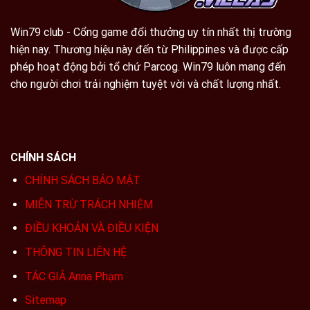
Win79 club - Cổng game đổi thưởng uy tín nhất thị trường
hiện nay. Thương hiệu này đến từ Philippines và được cấp
phép hoạt động bởi tổ chứ Parcog. Win79 luôn mang đến
cho người chơi trải nghiệm tuyệt vời và chất lượng nhất.
CHÍNH SÁCH
CHÍNH SÁCH BẢO MẬT
MIỄN TRỪ TRÁCH NHIỆM
ĐIỀU KHOẢN VÀ ĐIỀU KIỆN
THÔNG TIN LIÊN HỆ
TÁC GIẢ Anna Phạm
Sitemap