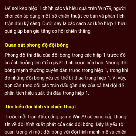
Để soi kèo hiệp 1 chính xác và hiệu quả trên Win79, người
chơi cần áp dụng một số chiến thuật cơ bản và phân tích
trận đấu kỹ càng. Dưới đây là các cách soi kèo hiệp 1 hiệu
quả giúp bạn gia tăng cơ hội chiến thắng:
Quan sát phong độ đội bóng
Phong độ thi đấu của đội bóng trong các hiệp 1 trước đó
có ảnh hưởng lớn đến quyết định cược của bạn. Những đội
bóng mạnh thường xuyên dẫn trước trong hiệp 1, trong khi
đó những đội bóng yếu có thể bị thua trong hiệp 1. Vì vậy,
bạn cần theo dõi các trận đấu gần đây của cả hai đội để
phân tích hiệu suất thi đấu trong hiệp 1.
Tìm hiểu đội hình và chiến thuật
Trước mỗi trận đấu, cổng game Win79 sẽ cung cấp thông
tin về đội hình xuất phát của các đội bóng. Đây là yếu tố
quan trọng vì một đội bóng với đội hình mạnh mẽ và chiến