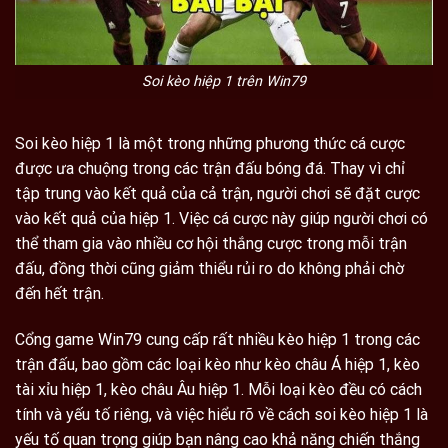
Soi kèo hiệp 1 trên Win79
Soi kèo hiệp 1 là một trong những phương thức cá cược
được ưa chuộng trong các trận đấu bóng đá. Thay vì chỉ
tập trung vào kết quả của cả trận, người chơi sẽ đặt cược
vào kết quả của hiệp 1. Việc cá cược này giúp người chơi có
thể tham gia vào nhiều cơ hội thắng cược trong mỗi trận
đấu, đồng thời cũng giảm thiểu rủi ro do không phải chờ
đến hết trận.
Cổng game Win79 cung cấp rất nhiều kèo hiệp 1 trong các
trận đấu, bao gồm các loại kèo như kèo châu Á hiệp 1, kèo
tài xỉu hiệp 1, kèo châu Âu hiệp 1. Mỗi loại kèo đều có cách
tính và yếu tố riêng, và việc hiểu rõ về cách soi kèo hiệp 1 là
yếu tố quan trọng giúp bạn nâng cao khả năng chiến thắng