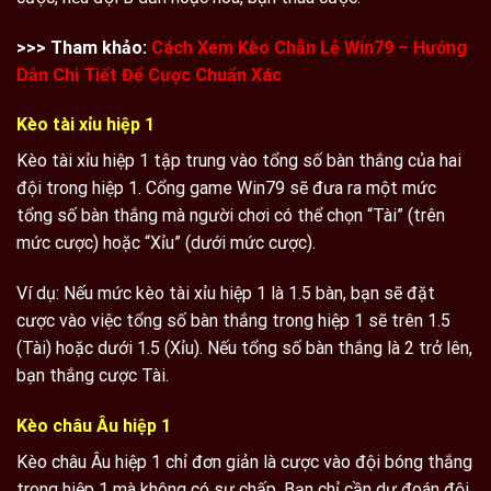
>>> Tham khảo:
Cách Xem Kèo Chẵn Lẻ Win79 – Hướng
Dẫn Chi Tiết Để Cược Chuẩn Xác
Kèo tài xỉu hiệp 1
Kèo tài xỉu hiệp 1 tập trung vào tổng số bàn thắng của hai
đội trong hiệp 1. Cổng game Win79 sẽ đưa ra một mức
tổng số bàn thắng mà người chơi có thể chọn “Tài” (trên
mức cược) hoặc “Xỉu” (dưới mức cược).
Ví dụ: Nếu mức kèo tài xỉu hiệp 1 là 1.5 bàn, bạn sẽ đặt
cược vào việc tổng số bàn thắng trong hiệp 1 sẽ trên 1.5
(Tài) hoặc dưới 1.5 (Xỉu). Nếu tổng số bàn thắng là 2 trở lên,
bạn thắng cược Tài.
Kèo châu Âu hiệp 1
Kèo châu Âu hiệp 1 chỉ đơn giản là cược vào đội bóng thắng
trong hiệp 1 mà không có sự chấp. Bạn chỉ cần dự đoán đội