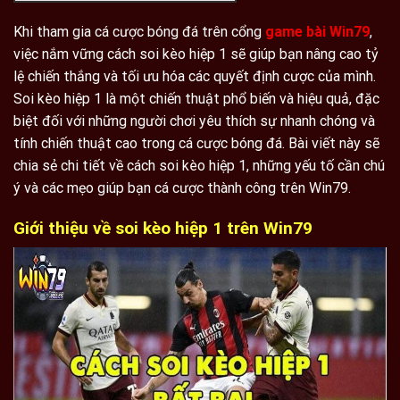
Khi tham gia cá cược bóng đá trên cổng
game bài Win79
,
việc nắm vững cách soi kèo hiệp 1 sẽ giúp bạn nâng cao tỷ
lệ chiến thắng và tối ưu hóa các quyết định cược của mình.
Soi kèo hiệp 1 là một chiến thuật phổ biến và hiệu quả, đặc
biệt đối với những người chơi yêu thích sự nhanh chóng và
tính chiến thuật cao trong cá cược bóng đá. Bài viết này sẽ
chia sẻ chi tiết về cách soi kèo hiệp 1, những yếu tố cần chú
ý và các mẹo giúp bạn cá cược thành công trên Win79.
Giới thiệu về soi kèo hiệp 1 trên Win79