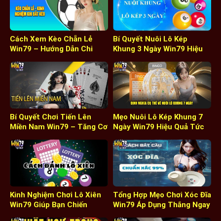
Cách Xem Kèo Chẵn Lẻ
Bí Quyết Nuôi Lô Kép
Win79 – Hướng Dẫn Chi
Khung 3 Ngày Win79 Hiệu
Tiết Để Cược Chuẩn Xác
Quả Nhất
Bí Quyết Chơi Tiến Lên
Mẹo Nuôi Lô Kép Khung 7
Miền Nam Win79 – Tăng Cơ
Ngày Win79 Hiệu Quả Tức
Hội Thắng Lớn
Thì
Kinh Nghiệm Chơi Lô Xiên
Tổng Hợp Mẹo Chơi Xóc Đĩa
Win79 Giúp Bạn Chiến
Win79 Áp Dụng Thắng Ngay
Thắng Dễ Dàng