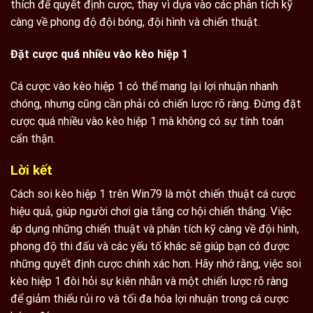
thích để quyết định cược, thay vì dựa vào các phân tích kỹ
càng về phong độ đội bóng, đội hình và chiến thuật.
Đặt cược quá nhiều vào kèo hiệp 1
Cá cược vào kèo hiệp 1 có thể mang lại lợi nhuận nhanh
chóng, nhưng cũng cần phải có chiến lược rõ ràng. Đừng đặt
cược quá nhiều vào kèo hiệp 1 mà không có sự tính toán
cẩn thận.
Lời kết
Cách soi kèo hiệp 1 trên Win79 là một chiến thuật cá cược
hiệu quả, giúp người chơi gia tăng cơ hội chiến thắng. Việc
áp dụng những chiến thuật và phân tích kỹ càng về đội hình,
phong độ thi đấu và các yếu tố khác sẽ giúp bạn có được
những quyết định cược chính xác hơn. Hãy nhớ rằng, việc soi
kèo hiệp 1 đòi hỏi sự kiên nhẫn và một chiến lược rõ ràng
để giảm thiểu rủi ro và tối đa hóa lợi nhuận trong cá cược