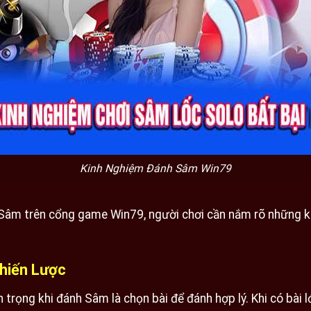
Kinh Nghiệm Đánh Sâm Win79
i Sâm trên cổng game Win79, người chơi cần nắm rõ những 
Chiến Lược
trọng khi đánh Sâm là chọn bài để đánh hợp lý. Khi có bài l