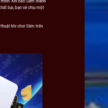
a mình. Khi báo Sâm thành
hất bại, bạn sẽ chịu một
 thuật khi chơi Sâm trên