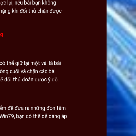
c lại, nếu bài bạn không
ỗ nặng khi đối thủ chặn được
ng
ó thể giữ lại một vài lá bài
vòng cuối và chặn các bài
để đối thủ đoán được ý đồ.
 điểm để đưa ra những đòn tâm
n Win79, bạn có thể dễ dàng áp