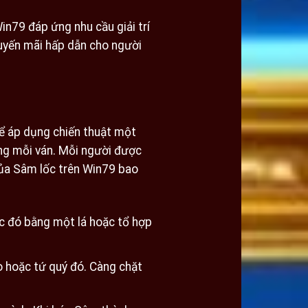
in79 đáp ứng nhu cầu giải trí
huyến mãi hấp dẫn cho người
hể áp dụng chiến thuật một
ong mỗi ván. Mỗi người được
 của Sâm lốc trên Win79 bao
ớc đó bằng một lá hoặc tổ hợp
o hoặc tứ quý đó. Càng chặt