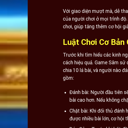
Với giao diện mượt mà, dễ tha
của người chơi ở mọi trình độ
chơi, giúp tăng thêm cơ hội gi
Luật Chơi Cơ Bản
Trước khi tìm hiểu các kinh n
cách hiệu quả. Game Sâm sử dụ
chia 10 lá bài, và người nào đ
gồm:
Đánh bài: Người đầu tiên s
bài cao hơn. Nếu không chặ
Chặt bài: Khi đối thủ đánh
được nhiều bài lớn, cơ hội 