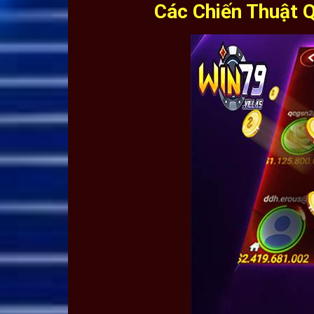
Các Chiến Thuật 