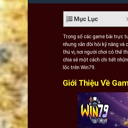
Mục Lục
Trong số các game bài trực tuy
nhưng vẫn đòi hỏi kỹ năng và 
thú vị, nơi người chơi có thể 
chia sẻ một cách chi tiết nhữ
lốc trên Win79.
Giới Thiệu Về Ga