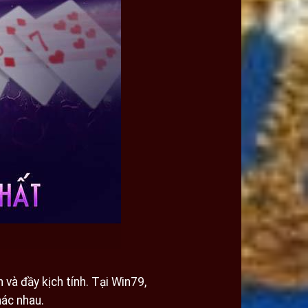
 và đầy kịch tính. Tại Win79,
hác nhau.