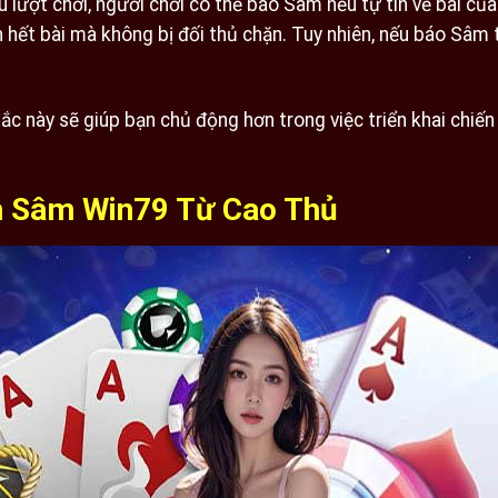
 lượt chơi, người chơi có thể báo Sâm nếu tự tin về bài củ
 hết bài mà không bị đối thủ chặn. Tuy nhiên, nếu báo Sâm t
ắc này sẽ giúp bạn chủ động hơn trong việc triển khai chiến
h Sâm Win79 Từ Cao Thủ