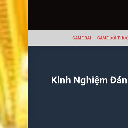
Chuyển
đến
nội
dung
GAME BÀI
GAME ĐỔI THƯ
Kinh Nghiệm Đán