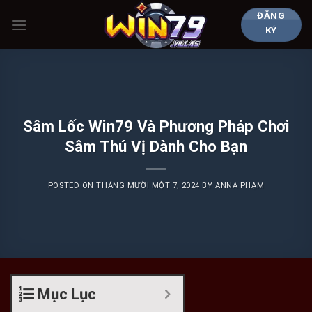
Chuyển
ĐĂNG
đến
KÝ
nội
dung
Sâm Lốc Win79 Và Phương Pháp Chơi
Sâm Thú Vị Dành Cho Bạn
POSTED ON
THÁNG MƯỜI MỘT 7, 2024
BY
ANNA PHẠM
Mục Lục