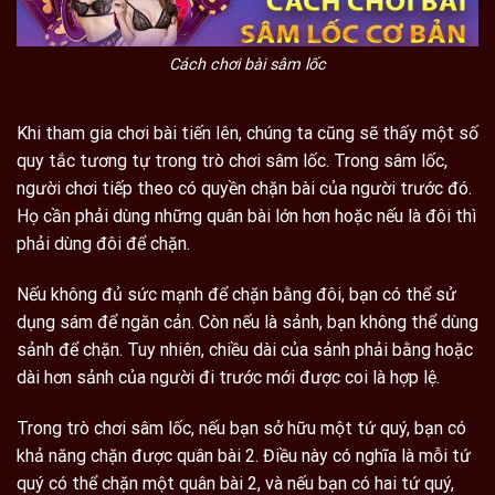
Cách chơi bài sâm lốc
Khi tham gia chơi bài tiến lên, chúng ta cũng sẽ thấy một số
quy tắc tương tự trong trò chơi sâm lốc. Trong sâm lốc,
người chơi tiếp theo có quyền chặn bài của người trước đó.
Họ cần phải dùng những quân bài lớn hơn hoặc nếu là đôi thì
phải dùng đôi để chặn.
Nếu không đủ sức mạnh để chặn bằng đôi, bạn có thể sử
dụng sám để ngăn cản. Còn nếu là sảnh, bạn không thể dùng
sảnh để chặn. Tuy nhiên, chiều dài của sảnh phải bằng hoặc
dài hơn sảnh của người đi trước mới được coi là hợp lệ.
Trong trò chơi sâm lốc, nếu bạn sở hữu một tứ quý, bạn có
khả năng chặn được quân bài 2. Điều này có nghĩa là mỗi tứ
quý có thể chặn một quân bài 2, và nếu bạn có hai tứ quý,