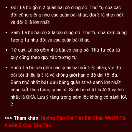
Đôi: Là bộ gồm 2 quân bài có cùng số. Thứ tự của các
đôi cũng giống như các quân bài khác; đôi 3 là nhỏ nhất
và đôi 2 là lớn nhất.
Sám: Là bộ bài có 3 lá bài cùng số. Thứ tự của sám cũng
tương tự như đôi và các quân bài khác.
Tứ quý: Là bộ gồm 4 lá bài có cùng số. Thứ tự của tứ
quý cũng theo quy tắc tương tự.
Sảnh: Là bộ bài gồm các quân bài nối tiếp nhau, với độ
dài tối thiểu là 3 lá và không giới hạn ở độ dài tối đa.
Sảnh nhỏ nhất bắt đầu bằng quân át và sảnh lớn nhất
cũng kết thúc bằng quân át. Sảnh bé nhất là A23 và lớn
nhất là QKA. Lưu ý rằng trong sâm lốc không có sảnh KA
2.
>>> Tham khảo:
Hướng Dẫn Chi Tiết Bài Chắn Win79 Từ
A Đến Z Cho Tân Thủ