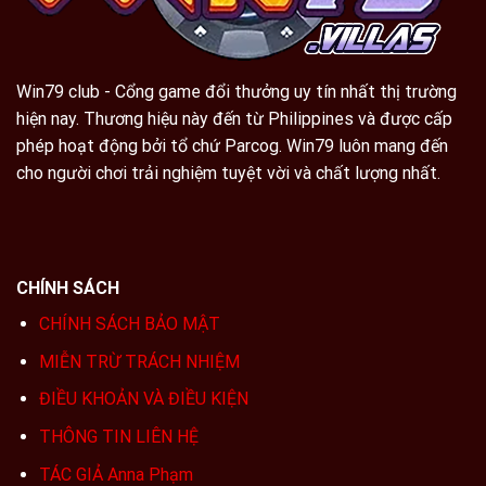
Win79 club - Cổng game đổi thưởng uy tín nhất thị trường
hiện nay. Thương hiệu này đến từ Philippines và được cấp
phép hoạt động bởi tổ chứ Parcog. Win79 luôn mang đến
cho người chơi trải nghiệm tuyệt vời và chất lượng nhất.
CHÍNH SÁCH
CHÍNH SÁCH BẢO MẬT
MIỄN TRỪ TRÁCH NHIỆM
ĐIỀU KHOẢN VÀ ĐIỀU KIỆN
THÔNG TIN LIÊN HỆ
TÁC GIẢ Anna Phạm